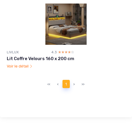
LIVLUX
4.3
☆☆☆☆☆
★★★★★
Lit Coffre Velours 160 x 200 cm
Voir le détail
‹‹
‹
1
›
››