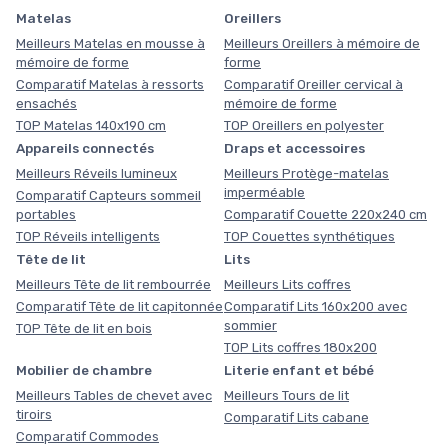
Matelas
Oreillers
Meilleurs Matelas en mousse à
Meilleurs Oreillers à mémoire de
mémoire de forme
forme
Comparatif Matelas à ressorts
Comparatif Oreiller cervical à
ensachés
mémoire de forme
TOP Matelas 140x190 cm
TOP Oreillers en polyester
Appareils connectés
Draps et accessoires
Meilleurs Réveils lumineux
Meilleurs Protège-matelas
imperméable
Comparatif Capteurs sommeil
portables
Comparatif Couette 220x240 cm
TOP Réveils intelligents
TOP Couettes synthétiques
Tête de lit
Lits
Meilleurs Tête de lit rembourrée
Meilleurs Lits coffres
Comparatif Tête de lit capitonnée
Comparatif Lits 160x200 avec
sommier
TOP Tête de lit en bois
TOP Lits coffres 180x200
Mobilier de chambre
Literie enfant et bébé
Meilleurs Tables de chevet avec
Meilleurs Tours de lit
tiroirs
Comparatif Lits cabane
Comparatif Commodes