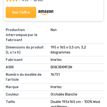
★★★★★
★★★★★
4,1/5
—
58 avis
Voir l'offre
Production
Non
interrompue par le
fabricant
Dimensions du produit
195 x 165 x 0,5 cm; 3,2
(L x l x h)
kilogrammes
Fabricant
Imetec
ASIN
B08J8XMFQN
Numéro du modèle de
16751
l'article
Marque
Imetec
Couleur
Orchidée Blanche
Taille
Double 195x165 cm - 100% Wool
and Merino