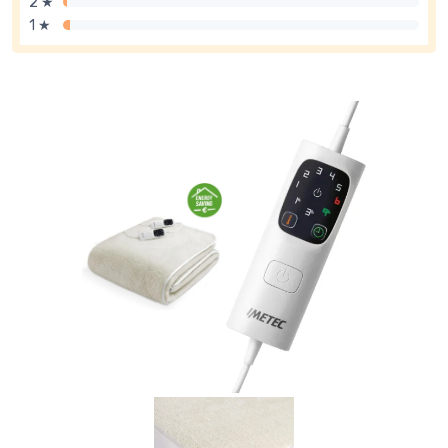
2 ★
1 ★