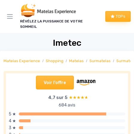
Panneau de gestion des cookies
TOPs
RÉVÉLEZ LA PUISSANCE DE VOTRE
SOMMEIL
Imetec
Matelas Experience
Shopping
Matelas
Surmatelas
Surmatel
Voir l'offre
4,7 sur 5
★★★★★
★★★★★
684 avis
5 ★
4 ★
3 ★