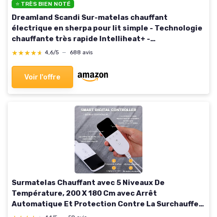
⭐ TRÈS BIEN NOTÉ
Dreamland Scandi Sur-matelas chauffant
électrique en sherpa pour lit simple - Technologie
chauffante très rapide Intelliheat+ -
Télécommande - 6 réglages de température et
★★★★★
★★★★★
4,6/5
—
688 avis
minuterie - 190 x 90 cm
Voir l'offre
Surmatelas Chauffant avec 5 Niveaux De
Température, 200 X 180 Cm avec Arrêt
Automatique Et Protection Contre La Surchauffe,
pour Tous Les Matelas Courants (Color : Gray)