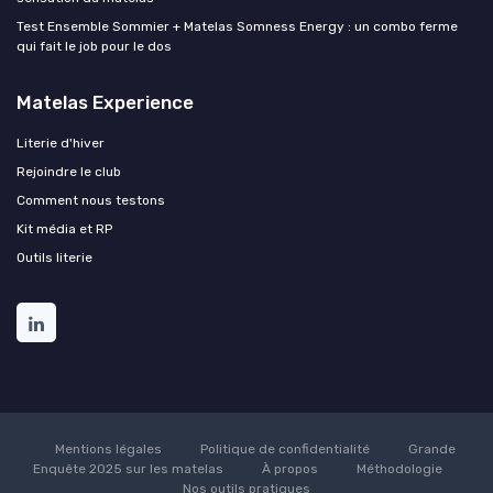
Test Ensemble Sommier + Matelas Somness Energy : un combo ferme
qui fait le job pour le dos
Matelas Experience
Literie d'hiver
Rejoindre le club
Comment nous testons
Kit média et RP
Outils literie
Mentions légales
Politique de confidentialité
Grande
Enquête 2025 sur les matelas
À propos
Méthodologie
Nos outils pratiques