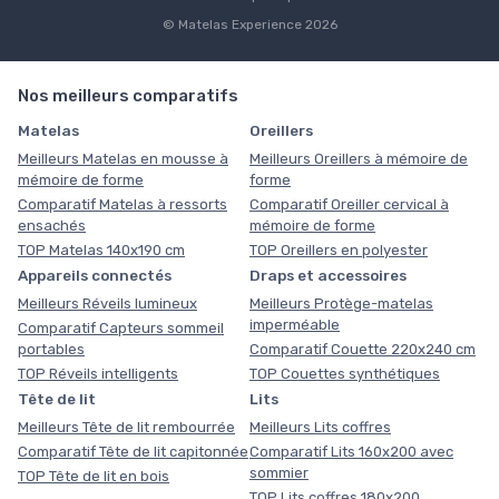
© Matelas Experience 2026
Nos meilleurs comparatifs
Matelas
Oreillers
Meilleurs Matelas en mousse à
Meilleurs Oreillers à mémoire de
mémoire de forme
forme
Comparatif Matelas à ressorts
Comparatif Oreiller cervical à
ensachés
mémoire de forme
TOP Matelas 140x190 cm
TOP Oreillers en polyester
Appareils connectés
Draps et accessoires
Meilleurs Réveils lumineux
Meilleurs Protège-matelas
imperméable
Comparatif Capteurs sommeil
portables
Comparatif Couette 220x240 cm
TOP Réveils intelligents
TOP Couettes synthétiques
Tête de lit
Lits
Meilleurs Tête de lit rembourrée
Meilleurs Lits coffres
Comparatif Tête de lit capitonnée
Comparatif Lits 160x200 avec
sommier
TOP Tête de lit en bois
TOP Lits coffres 180x200