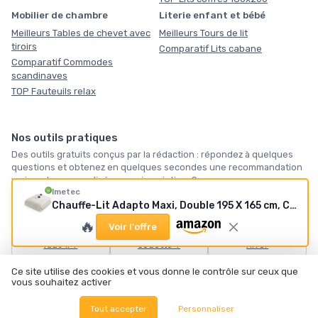
Mobilier de chambre
Literie enfant et bébé
Meilleurs Tables de chevet avec
Meilleurs Tours de lit
tiroirs
Comparatif Lits cabane
Comparatif Commodes
scandinaves
TOP Fauteuils relax
Nos outils pratiques
Des outils gratuits conçus par la rédaction : répondez à quelques
questions et obtenez en quelques secondes une recommandation
vraiment personnalisée, sans inscription. Servez-vous.
Imetec
Chauffe-Lit Adapto Maxi, Double 195 X 165 cm, Chauffage Rapide, Température Constante et Personnalisée, 100 % Laine et Mérinos, Double Commande, 6 Températures
🛏️
🪶
❄️
🔥
Voir l'offre
Quel matelas vous
Quelle taille de
Notre sélection
faut-il ?
couette ?
hiver
Ce site utilise des cookies et vous donne le contrôle sur ceux que
Tous les outils →
vous souhaitez activer
Tout accepter
Personnaliser