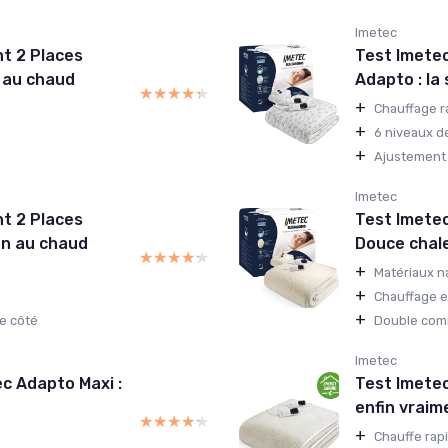
Imetec
t 2 Places
Test Imete
n au chaud
Adapto : la
★★★★★
★★★★★
+
Chauffage r
+
6 niveaux d
+
Ajustement
Imetec
t 2 Places
Test Imetec
ien au chaud
Douce chale
★★★★★
★★★★★
+
Matériaux na
+
Chauffage e
+
e côté
Double com
Imetec
c Adapto Maxi :
Test Imetec
enfin vraim
★★★★★
★★★★★
+
Chauffe rapi