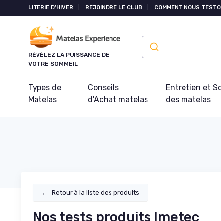
Panneau de gestion des cookies
LITERIE D'HIVER
|
REJOINDRE LE CLUB
|
COMMENT NOUS TESTO
RÉVÉLEZ LA PUISSANCE DE
VOTRE SOMMEIL
Types de
Conseils
Entretien et S
Matelas
d'Achat matelas
des matelas
←
Retour à la liste des produits
Nos tests produits Imetec