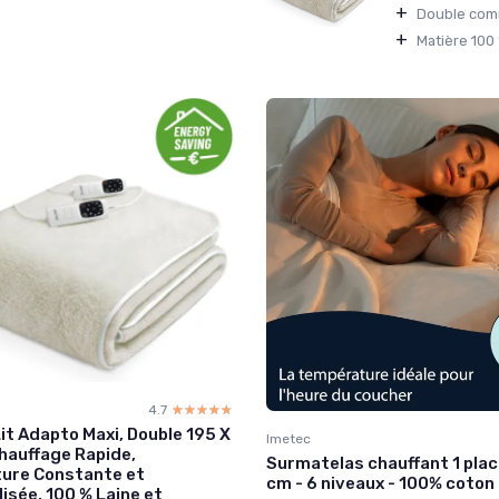
+
Double comm
+
Matière 100 
4.7
☆☆☆☆☆
★★★★★
it Adapto Maxi, Double 195 X
Imetec
hauffage Rapide,
Surmatelas chauffant 1 pla
ure Constante et
cm - 6 niveaux - 100% coton
isée, 100 % Laine et