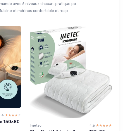
ande avec 6 niveaux chacun, pratique po...
% laine et mérinos confortable et resp...
4
☆☆☆☆☆
★★★★★
ce 150×80
Imetec
4.6
☆☆☆☆☆
★★★★★