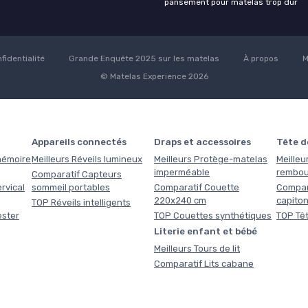
pansement pour matelas trop dur
fidentialité
Grande Enquête 2025 sur les matelas
À propos
M
© Matelas Experience 2026
Appareils connectés
Draps et accessoires
Tête de
 mémoire
Meilleurs Réveils lumineux
Meilleurs Protège-matelas
Meilleur
imperméable
rembou
Comparatif Capteurs
rvical
sommeil portables
Comparatif Couette
Compara
220x240 cm
capito
TOP Réveils intelligents
ester
TOP Couettes synthétiques
TOP Têt
Literie enfant et bébé
Meilleurs Tours de lit
Comparatif Lits cabane