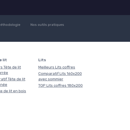
éthodologie
Nos outils pratiques
 lit
Lits
s Tête de lit
Meilleurs Lits coffres
rrée
Comparatif Lits 160x200
tif Tête de lit
avec sommier
nnée
TOP Lits coffres 180x200
e de lit en bois