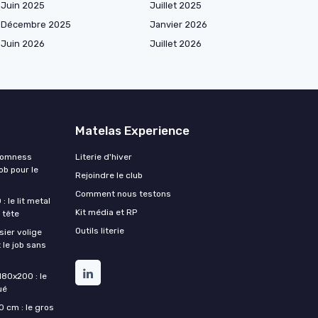
Juin 2025
Juillet 2025
Décembre 2025
Janvier 2026
Juin 2026
Juillet 2026
Matelas Experience
Somness
Literie d'hiver
ob pour le
Rejoindre le club
Comment nous testons
 le lit metal
Kit média et RP
 tête
Outils literie
ier volige
 le job sans
180x200 : le
ué
 cm : le gros