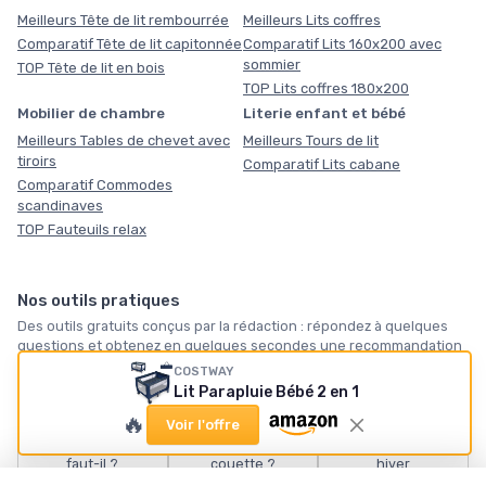
Meilleurs Tête de lit rembourrée
Meilleurs Lits coffres
Comparatif Tête de lit capitonnée
Comparatif Lits 160x200 avec
sommier
TOP Tête de lit en bois
TOP Lits coffres 180x200
Mobilier de chambre
Literie enfant et bébé
Meilleurs Tables de chevet avec
Meilleurs Tours de lit
tiroirs
Comparatif Lits cabane
Comparatif Commodes
scandinaves
TOP Fauteuils relax
Nos outils pratiques
Des outils gratuits conçus par la rédaction : répondez à quelques
questions et obtenez en quelques secondes une recommandation
vraiment personnalisée, sans inscription. Servez-vous.
COSTWAY
Lit Parapluie Bébé 2 en 1
🛏️
🪶
❄️
🔥
Voir l'offre
Quel matelas vous
Quelle taille de
Notre sélection
faut-il ?
couette ?
hiver