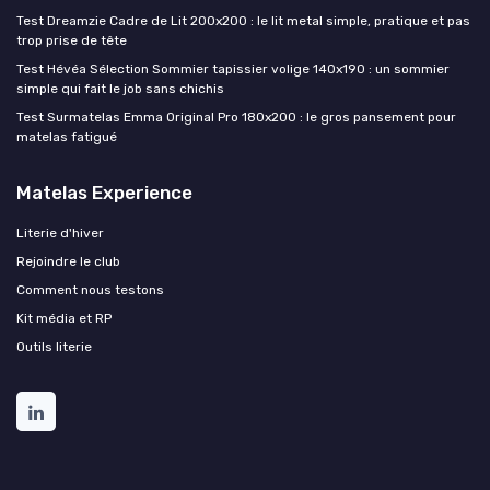
Test Dreamzie Cadre de Lit 200x200 : le lit metal simple, pratique et pas
trop prise de tête
Test Hévéa Sélection Sommier tapissier volige 140x190 : un sommier
simple qui fait le job sans chichis
Test Surmatelas Emma Original Pro 180x200 : le gros pansement pour
matelas fatigué
Matelas Experience
Literie d'hiver
Rejoindre le club
Comment nous testons
Kit média et RP
Outils literie