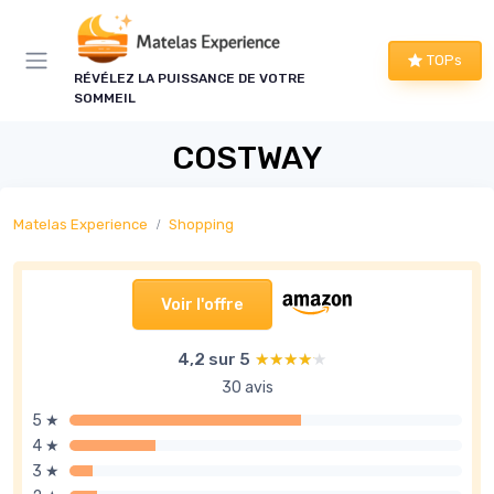
Panneau de gestion des cookies
TOPs
RÉVÉLEZ LA PUISSANCE DE VOTRE
SOMMEIL
COSTWAY
Matelas Experience
Shopping
Voir l'offre
4,2 sur 5
★★★★★
★★★★★
30 avis
5 ★
4 ★
3 ★