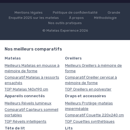
Mentions légales
Politique de confidentialité
Grande
Enquête 2025 sur les matelas
À propos
Méthodologie
Nos outils pratiques
© Matelas Experience 2026
Nos meilleurs comparatifs
Matelas
Oreillers
Meilleurs Matelas en mousse à
Meilleurs Oreillers à mémoire de
mémoire de forme
forme
Comparatif Matelas à ressorts
Comparatif Oreiller cervical à
ensachés
mémoire de forme
TOP Matelas 140x190 cm
TOP Oreillers en polyester
Appareils connectés
Draps et accessoires
Meilleurs Réveils lumineux
Meilleurs Protège-matelas
imperméable
Comparatif Capteurs sommeil
portables
Comparatif Couette 220x240 cm
TOP Réveils intelligents
TOP Couettes synthétiques
Tête de lit
Lits