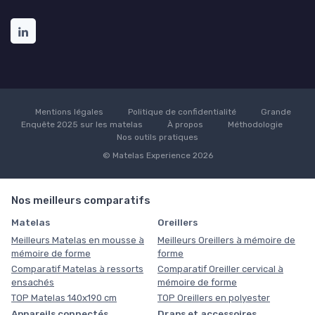
Mentions légales
Politique de confidentialité
Grande
Enquête 2025 sur les matelas
À propos
Méthodologie
Nos outils pratiques
© Matelas Experience 2026
Nos meilleurs comparatifs
Matelas
Oreillers
Meilleurs Matelas en mousse à
Meilleurs Oreillers à mémoire de
mémoire de forme
forme
Comparatif Matelas à ressorts
Comparatif Oreiller cervical à
ensachés
mémoire de forme
TOP Matelas 140x190 cm
TOP Oreillers en polyester
Appareils connectés
Draps et accessoires