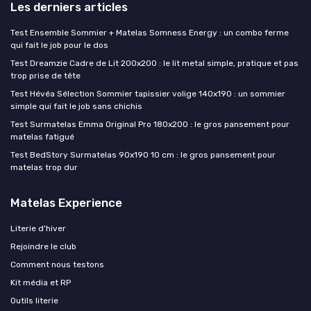
Les derniers articles
Test Ensemble Sommier + Matelas Somness Energy : un combo ferme
qui fait le job pour le dos
Test Dreamzie Cadre de Lit 200x200 : le lit metal simple, pratique et pas
trop prise de tête
Test Hévéa Sélection Sommier tapissier volige 140x190 : un sommier
simple qui fait le job sans chichis
Test Surmatelas Emma Original Pro 180x200 : le gros pansement pour
matelas fatigué
Test BedStory Surmatelas 90x190 10 cm : le gros pansement pour
matelas trop dur
Matelas Experience
Literie d'hiver
Rejoindre le club
Comment nous testons
Kit média et RP
Outils literie