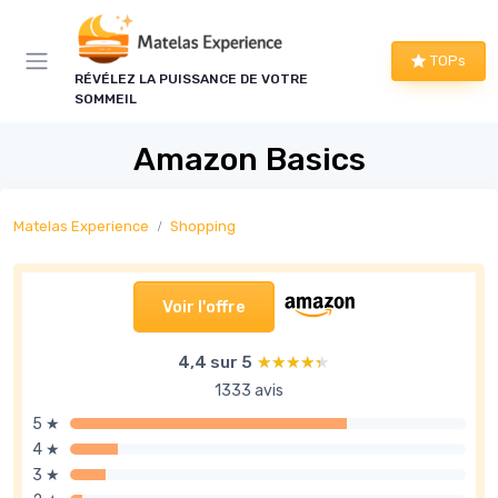
Panneau de gestion des cookies
TOPs
RÉVÉLEZ LA PUISSANCE DE VOTRE
SOMMEIL
Amazon Basics
Matelas Experience
Shopping
Voir l'offre
4,4 sur 5
★★★★★
★★★★★
1333 avis
5 ★
4 ★
3 ★