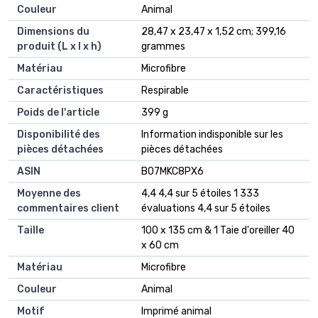
Couleur
‎Animal
Dimensions du
‎28,47 x 23,47 x 1,52 cm; 399,16
produit (L x l x h)
grammes
Matériau
‎Microfibre
Caractéristiques
‎Respirable
Poids de l'article
‎399 g
Disponibilité des
‎Information indisponible sur les
pièces détachées
pièces détachées
ASIN
B07MKC8PX6
Moyenne des
4,4 4,4 sur 5 étoiles 1 333
commentaires client
évaluations 4,4 sur 5 étoiles
Taille
100 x 135 cm & 1 Taie d'oreiller 40
x 60 cm
Matériau
Microfibre
Couleur
Animal
Motif
Imprimé animal