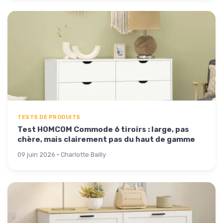
TESTS DE PRODUITS
Test HOMCOM Commode 6 tiroirs : large, pas
chère, mais clairement pas du haut de gamme
09 juin 2026 · Charlotte Bailly