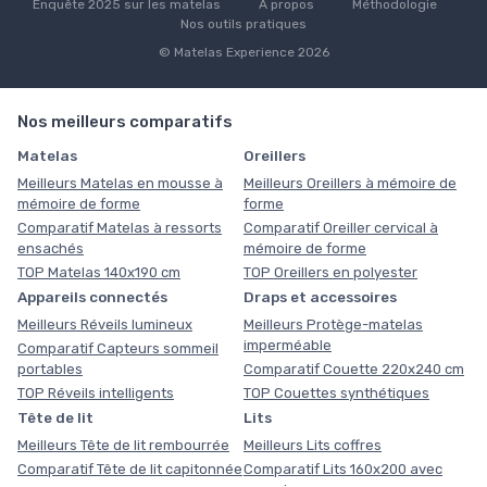
Enquête 2025 sur les matelas
À propos
Méthodologie
Nos outils pratiques
© Matelas Experience 2026
Nos meilleurs comparatifs
Matelas
Oreillers
Meilleurs Matelas en mousse à
Meilleurs Oreillers à mémoire de
mémoire de forme
forme
Comparatif Matelas à ressorts
Comparatif Oreiller cervical à
ensachés
mémoire de forme
TOP Matelas 140x190 cm
TOP Oreillers en polyester
Appareils connectés
Draps et accessoires
Meilleurs Réveils lumineux
Meilleurs Protège-matelas
imperméable
Comparatif Capteurs sommeil
portables
Comparatif Couette 220x240 cm
TOP Réveils intelligents
TOP Couettes synthétiques
Tête de lit
Lits
Meilleurs Tête de lit rembourrée
Meilleurs Lits coffres
Comparatif Tête de lit capitonnée
Comparatif Lits 160x200 avec