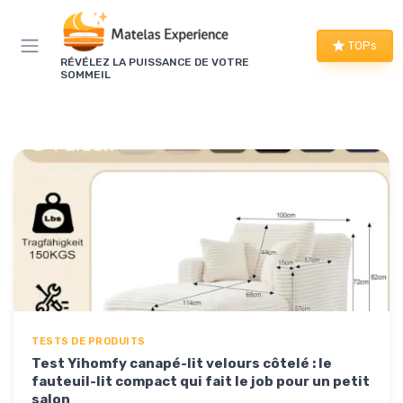
Panneau de gestion des cookies
TOPs
RÉVÉLEZ LA PUISSANCE DE VOTRE
SOMMEIL
TESTS DE PRODUITS
Test Yihomfy canapé-lit velours côtelé : le
fauteuil-lit compact qui fait le job pour un petit
salon