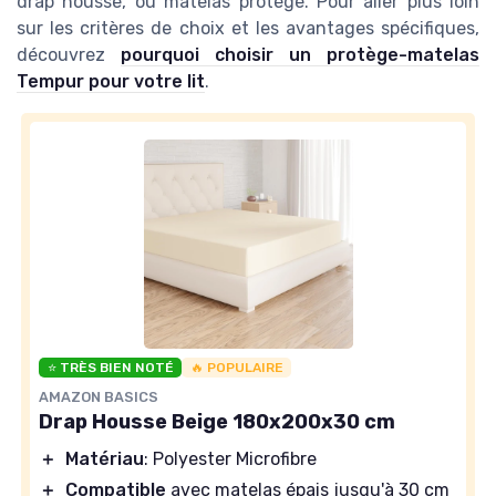
drap housse, ou matelas protège. Pour aller plus loin
sur les critères de choix et les avantages spécifiques,
découvrez
pourquoi choisir un protège-matelas
Tempur pour votre lit
.
⭐ TRÈS BIEN NOTÉ
🔥 POPULAIRE
AMAZON BASICS
Drap Housse Beige 180x200x30 cm
＋
Matériau
: Polyester Microfibre
＋
Compatible
avec matelas épais jusqu'à 30 cm