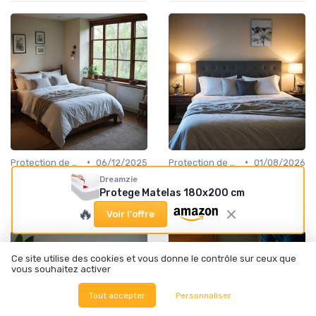
•
•
Protection de matelas
06/12/2025
Protection de matelas
01/08/2026
Optimisez Votre Confort
Protégez Votre Matelas avec
Dreamzie
avec un Protège pour
une Alèse Jetable
Protege Matelas 180x200 cm
Matelas 160x200
🔥
Voir l'offre
Ce site utilise des cookies et vous donne le contrôle sur ceux que
vous souhaitez activer
Tout accepter
Personnaliser