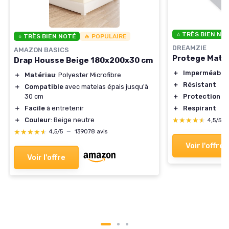
⭐ TRÈS BIEN NO
⭐ TRÈS BIEN NOTÉ
🔥 POPULAIRE
DREAMZIE
AMAZON BASICS
Protege Mate
Drap Housse Beige 180x200x30 cm
＋
Imperméable
＋
Matériau
: Polyester Microfibre
＋
Résistant
＋
Compatible
avec matelas épais jusqu'à
30 cm
＋
Protection O
＋
Facile
à entretenir
＋
Respirant
＋
Couleur
: Beige neutre
★★★★★
★★★★★
4,5/5
★★★★★
★★★★★
4,5/5
—
139078 avis
Voir l'offre
Voir l'offre