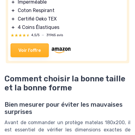
＋
Imperméable
＋
Coton Respirant
＋
Certifié Oeko TEX
＋
4 Coins Élastiques
★★★★★
★★★★★
4,5/5
—
31965 avis
Voir l'offre
Comment choisir la bonne taille
et la bonne forme
Bien mesurer pour éviter les mauvaises
surprises
Avant de commander un protège matelas 180x200, il
est essentiel de vérifier les dimensions exactes de