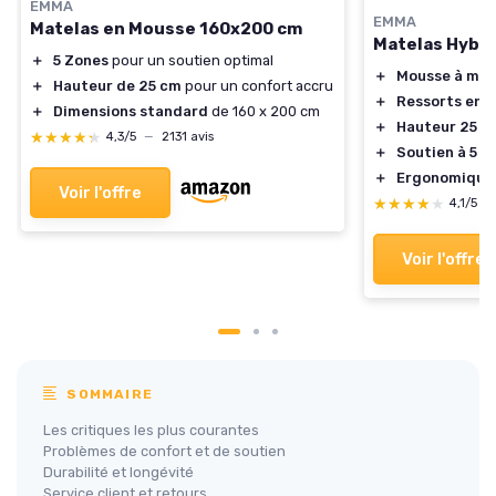
EMMA
EMMA
Matelas en Mousse 160x200 cm
Matelas Hybri
＋
5 Zones
pour un soutien optimal
＋
Mousse à mém
＋
Hauteur de 25 cm
pour un confort accru
＋
Ressorts ens
＋
Dimensions standard
de 160 x 200 cm
＋
Hauteur 25 c
★★★★★
★★★★★
4,3/5
—
2131 avis
＋
Soutien à 5 z
＋
Ergonomique
Voir l'offre
★★★★★
★★★★★
4,1/5
—
Voir l'offre
SOMMAIRE
Les critiques les plus courantes
Problèmes de confort et de soutien
Durabilité et longévité
Service client et retours