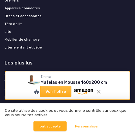
Oreillers
Appareils connectés
Draps et accessoires
Tête de lit
Lits
Mobilier de chambre
Literie enfant et bébé
Les plus lus
Avis sur les matelas Dreamea : que valent-ils vraiment ?
Emma
Tout savoir sur le matelas Sultan d'Ikea
Matelas en Mousse 160x200 cm
🔥
Comment identifier les traces de punaises de lit sur votre matelas
Voir l'offre
Matelas bultex avantages inconvénients
Tout savoir sur le matelas Malvik d'Ikea
Ce site utilise des cookies et vous donne le contrôle sur ceux que
vous souhaitez activer
Les derniers articles
Tout accepter
Personnaliser
Comment choisir un drap housse 160x200 pour un confort durable et un