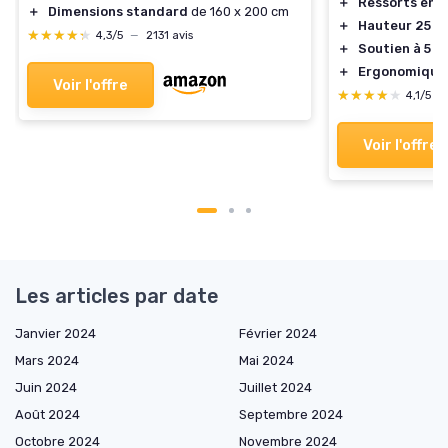
＋
Ressorts ens
＋
Dimensions standard
de 160 x 200 cm
＋
Hauteur 25 c
★★★★★
★★★★★
4,3/5
—
2131 avis
＋
Soutien à 5 z
＋
Ergonomique
Voir l'offre
★★★★★
★★★★★
4,1/5
—
Voir l'offre
Les articles par date
Janvier 2024
Février 2024
Mars 2024
Mai 2024
Juin 2024
Juillet 2024
Août 2024
Septembre 2024
Octobre 2024
Novembre 2024