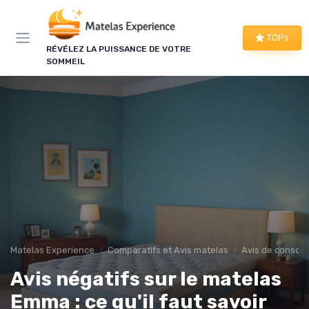
Panneau de gestion des cookies
×
TOPs
LE CLUB MATELAS EXPERIENCE
RÉVÉLEZ LA PUISSANCE DE VOTRE
SOMMEIL
Mieux dormir, ça commence
ici !
Une à deux fois par semaine, les bons plans literie
que nous avons vérifiés, nos tests en avant-
première et les conseils qui ne tiennent pas dans
un comparatif.
Bons plans vérifiés
Tests en avant-première
Matelas Experience
Comparatifs et Avis matelas
Avis de conso
Conseils pratiques
Nouveautés filtrées
Avis négatifs sur le matelas
Emma : ce qu'il faut savoir