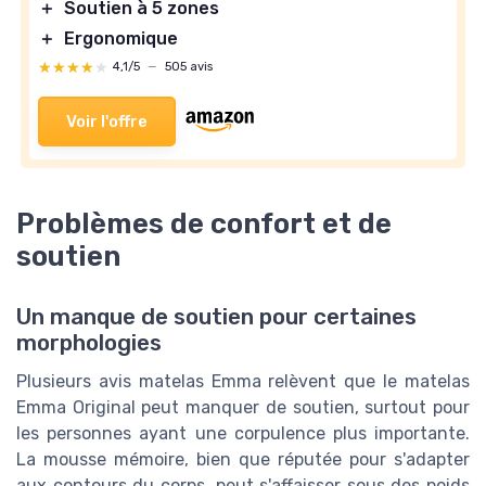
＋
Soutien à 5 zones
＋
Ergonomique
★★★★★
★★★★★
4,1/5
—
505 avis
Voir l'offre
Problèmes de confort et de
soutien
Un manque de soutien pour certaines
morphologies
Plusieurs avis matelas Emma relèvent que le matelas
Emma Original peut manquer de soutien, surtout pour
les personnes ayant une corpulence plus importante.
La mousse mémoire, bien que réputée pour s'adapter
aux contours du corps, peut s'affaisser sous des poids