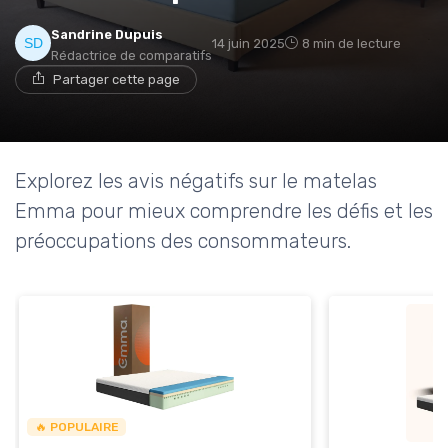
Sandrine Dupuis
14 juin 2025
8 min de lecture
Rédactrice de comparatifs
→ Je rejoins le club
Partager cette page
* En rejoignant le club, j'accepte de recevoir les emails
de Matelas Experience et les offres de ses partenaires.
Explorez les avis négatifs sur le matelas
Non merci, peut-être plus tard
Emma pour mieux comprendre les défis et les
préoccupations des consommateurs.
🔥 POPULAIRE