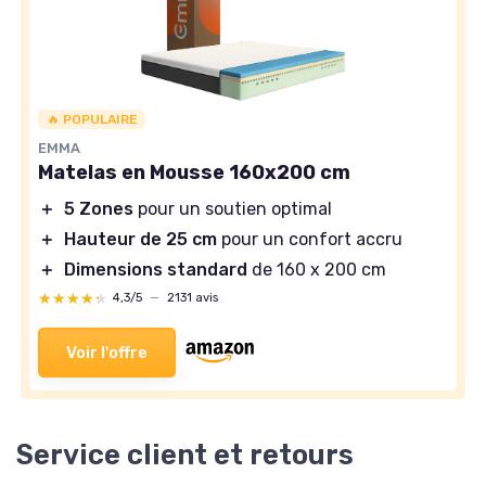
🔥 POPULAIRE
EMMA
Matelas en Mousse 160x200 cm
＋
5 Zones
pour un soutien optimal
＋
Hauteur de 25 cm
pour un confort accru
＋
Dimensions standard
de 160 x 200 cm
★★★★★
★★★★★
4,3/5
—
2131 avis
Voir l'offre
Service client et retours