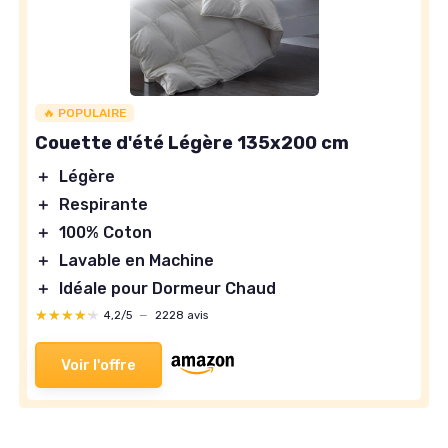
🔥 POPULAIRE
Couette d'été Légère 135x200 cm
＋
Légère
＋
Respirante
＋
100% Coton
＋
Lavable en Machine
＋
Idéale pour Dormeur Chaud
★★★★★
★★★★★
4,2/5
—
2228 avis
Voir l'offre