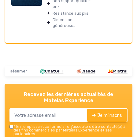
Bon rapport qualité-
+
prix
+
Résistance aux plis
Dimensions
+
généreuses
Résumer
ChatGPT
Claude
Mistral
Recevez les dernières actualités de
Matelas Experience
➔ Je m'inscris
*
En remplissant ce formulaire, j’accepte d’être contacté(e) à
des fins commerciales par Matelas Experience et ses
partenaires.