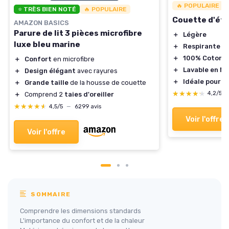
🔥 POPULAIRE
⭐ TRÈS BIEN NOTÉ
🔥 POPULAIRE
Couette d'ét
AMAZON BASICS
Parure de lit 3 pièces microfibre
＋
Légère
luxe bleu marine
＋
Respirante
＋
100% Coton
＋
Confort
en microfibre
＋
Lavable en M
＋
Design élégant
avec rayures
＋
Idéale pour 
＋
Grande taille
de la housse de couette
★★★★★
★★★★★
4,2/5
＋
Comprend 2
taies d'oreiller
★★★★★
★★★★★
4,5/5
—
6299 avis
Voir l'offre
Voir l'offre
SOMMAIRE
Comprendre les dimensions standards
L'importance du confort et de la chaleur