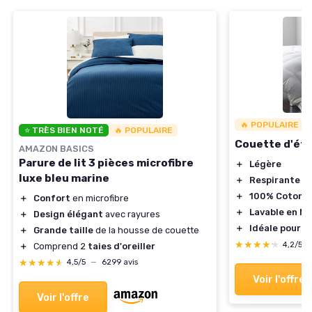
🔥 POPULAIRE
⭐ TRÈS BIEN NOTÉ
🔥 POPULAIRE
Couette d'ét
AMAZON BASICS
Parure de lit 3 pièces microfibre
＋
Légère
luxe bleu marine
＋
Respirante
＋
100% Coton
＋
Confort
en microfibre
＋
Lavable en M
＋
Design élégant
avec rayures
＋
Idéale pour 
＋
Grande taille
de la housse de couette
★★★★★
★★★★★
4,2/5
＋
Comprend 2
taies d'oreiller
★★★★★
★★★★★
4,5/5
—
6299 avis
Voir l'offre
Voir l'offre