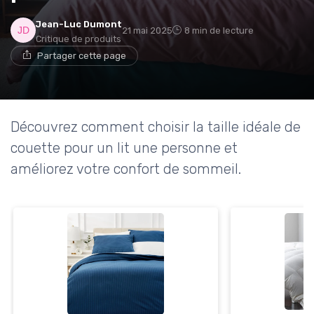
Jean-Luc Dumont
21 mai 2025
8 min de lecture
Critique de produits
→ Je rejoins le club
Partager cette page
* En rejoignant le club, j'accepte de recevoir les emails
de Matelas Experience et les offres de ses partenaires.
Découvrez comment choisir la taille idéale de
Non merci, peut-être plus tard
couette pour un lit une personne et
améliorez votre confort de sommeil.