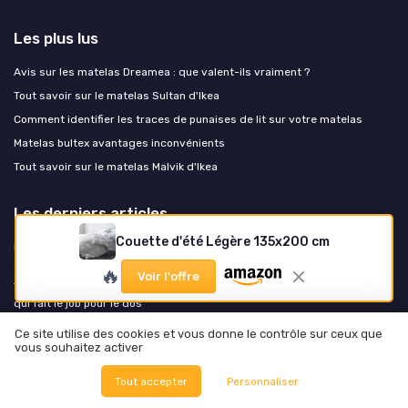
Les plus lus
Avis sur les matelas Dreamea : que valent-ils vraiment ?
Tout savoir sur le matelas Sultan d'Ikea
Comment identifier les traces de punaises de lit sur votre matelas
Matelas bultex avantages inconvénients
Tout savoir sur le matelas Malvik d'Ikea
Les derniers articles
Couette d'été Légère 135x200 cm
Draps en lin, percale ou satin : comment vos draps transforment la
sensation du matelas
🔥
Voir l'offre
Test Ensemble Sommier + Matelas Somness Energy : un combo ferme
qui fait le job pour le dos
Test Dreamzie Cadre de Lit 200x200 : le lit metal simple, pratique et pas
Ce site utilise des cookies et vous donne le contrôle sur ceux que
trop prise de tête
vous souhaitez activer
Test Hévéa Sélection Sommier tapissier volige 140x190 : un sommier
Tout accepter
Personnaliser
simple qui fait le job sans chichis
Test Surmatelas Emma Original Pro 180x200 : le gros pansement pour