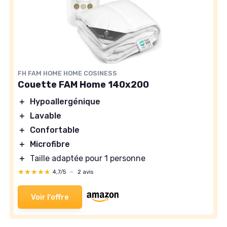
FH FAM HOME HOME COSINESS
Couette FAM Home 140x200
＋
Hypoallergénique
＋
Lavable
＋
Confortable
＋
Microfibre
＋
Taille adaptée pour 1 personne
★★★★★
★★★★★
4,7/5
—
2 avis
Voir l'offre