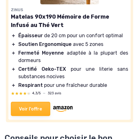
ZINUS
Matelas 90x190 Mémoire de Forme
Infusé au Thé Vert
＋
Épaisseur
de 20 cm pour un confort optimal
＋
Soutien Ergonomique
avec 5 zones
＋
Fermeté Moyenne
adaptée à la plupart des
dormeurs
＋
Certifié Oeko-TEX
pour une literie sans
substances nocives
＋
Respirant
pour une fraîcheur durable
★★★★★
★★★★★
4,3/5
—
323 avis
Voir l'offre
Conseils pour choisir le bon