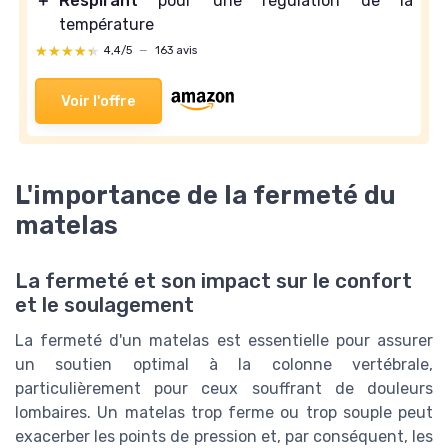
＋
Respirant
pour une régulation de la
température
★★★★★
★★★★★
4,4/5
—
163 avis
Voir l'offre
L'importance de la fermeté du
matelas
La fermeté et son impact sur le confort
et le soulagement
La fermeté d'un matelas est essentielle pour assurer
un soutien optimal à la colonne vertébrale,
particulièrement pour ceux souffrant de douleurs
lombaires. Un matelas trop ferme ou trop souple peut
exacerber les points de pression et, par conséquent, les