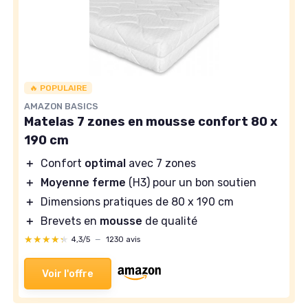
🔥 POPULAIRE
AMAZON BASICS
Matelas 7 zones en mousse confort 80 x
190 cm
＋
Confort
optimal
avec 7 zones
＋
Moyenne ferme
(H3) pour un bon soutien
＋
Dimensions pratiques de 80 x 190 cm
＋
Brevets en
mousse
de qualité
★★★★★
★★★★★
4,3/5
—
1230 avis
Voir l'offre