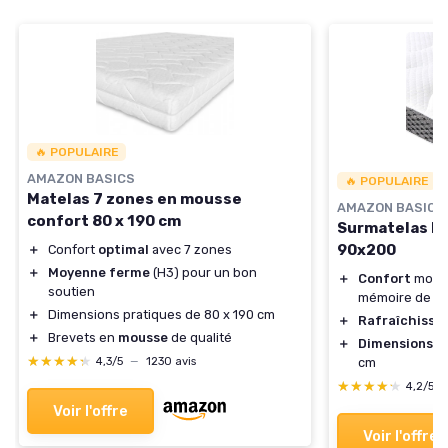
🔥 POPULAIRE
AMAZON BASICS
🔥 POPULAIRE
Matelas 7 zones en mousse
AMAZON BASICS
confort 80 x 190 cm
Surmatelas M
90x200
＋
Confort
optimal
avec 7 zones
＋
Moyenne ferme
(H3) pour un bon
＋
Confort
moell
soutien
mémoire de f
＋
Dimensions pratiques de 80 x 190 cm
＋
Rafraîchissa
＋
Brevets en
mousse
de qualité
＋
Dimensions
ad
★★★★★
★★★★★
4,3/5
—
1230 avis
cm
★★★★★
★★★★★
4,2/5
Voir l'offre
Voir l'offre