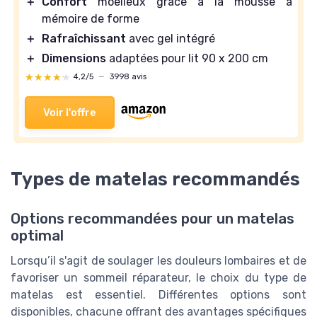
＋
Confort
moelleux grâce à la mousse à
mémoire de forme
＋
Rafraîchissant
avec gel intégré
＋
Dimensions
adaptées pour lit 90 x 200 cm
★★★★★
★★★★★
4,2/5
—
3998 avis
Voir l'offre
Types de matelas recommandés
Options recommandées pour un matelas
optimal
Lorsqu’il s'agit de soulager les douleurs lombaires et de
favoriser un sommeil réparateur, le choix du type de
matelas est essentiel. Différentes options sont
disponibles, chacune offrant des avantages spécifiques