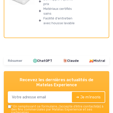
+
prix
Matériaux certifiés
+
sains
Facilité d'entretien
+
avec housse lavable
Résumer
ChatGPT
Claude
Mistral
Recevez les dernières actualités de
Matelas Experience
➔ Je m'inscris
*
En remplissant ce formulaire, j’accepte d’être contacté(e) à
des fins commerciales par Matelas Experience et ses
partenaires.