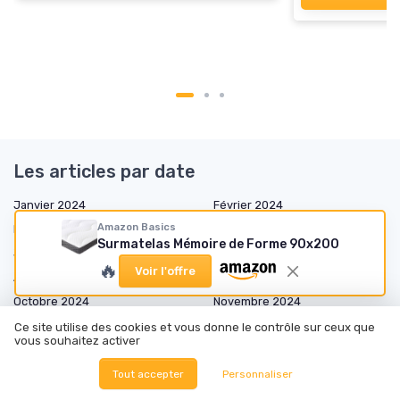
Les articles par date
Janvier 2024
Février 2024
Amazon Basics
Mars 2024
Mai 2024
Surmatelas Mémoire de Forme 90x200
Juin 2024
Juillet 2024
🔥
Voir l'offre
Août 2024
Septembre 2024
Octobre 2024
Novembre 2024
Décembre 2024
Janvier 2025
Ce site utilise des cookies et vous donne le contrôle sur ceux que
vous souhaitez activer
Février 2025
Mars 2025
Avril 2025
Mai 2025
Tout accepter
Personnaliser
Juin 2025
Juillet 2025