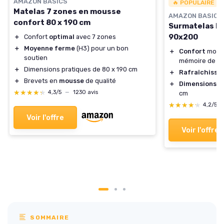
AMAZON BASICS
🔥 POPULAIRE
Matelas 7 zones en mousse
AMAZON BASICS
confort 80 x 190 cm
Surmatelas M
90x200
＋
Confort
optimal
avec 7 zones
＋
Moyenne ferme
(H3) pour un bon
＋
Confort
moell
soutien
mémoire de f
＋
Dimensions pratiques de 80 x 190 cm
＋
Rafraîchissa
＋
Brevets en
mousse
de qualité
＋
Dimensions
ad
★★★★★
★★★★★
4,3/5
—
1230 avis
cm
★★★★★
★★★★★
4,2/5
Voir l'offre
Voir l'offre
SOMMAIRE