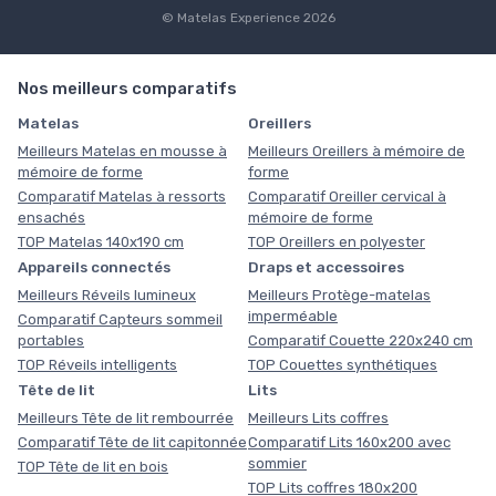
© Matelas Experience 2026
Nos meilleurs comparatifs
Matelas
Oreillers
Meilleurs Matelas en mousse à
Meilleurs Oreillers à mémoire de
mémoire de forme
forme
Comparatif Matelas à ressorts
Comparatif Oreiller cervical à
ensachés
mémoire de forme
TOP Matelas 140x190 cm
TOP Oreillers en polyester
Appareils connectés
Draps et accessoires
Meilleurs Réveils lumineux
Meilleurs Protège-matelas
imperméable
Comparatif Capteurs sommeil
portables
Comparatif Couette 220x240 cm
TOP Réveils intelligents
TOP Couettes synthétiques
Tête de lit
Lits
Meilleurs Tête de lit rembourrée
Meilleurs Lits coffres
Comparatif Tête de lit capitonnée
Comparatif Lits 160x200 avec
sommier
TOP Tête de lit en bois
TOP Lits coffres 180x200