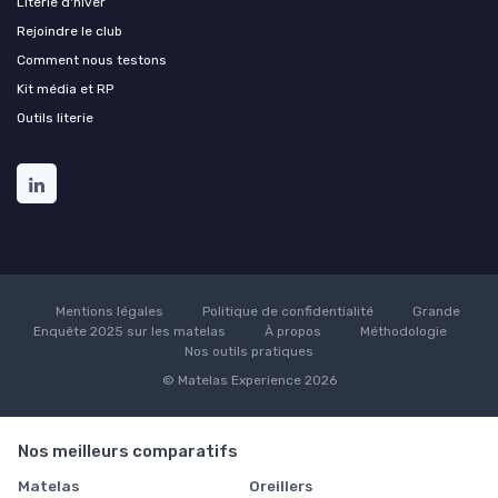
Literie d'hiver
Rejoindre le club
Comment nous testons
Kit média et RP
Outils literie
Mentions légales
Politique de confidentialité
Grande
Enquête 2025 sur les matelas
À propos
Méthodologie
Nos outils pratiques
© Matelas Experience 2026
Nos meilleurs comparatifs
Matelas
Oreillers