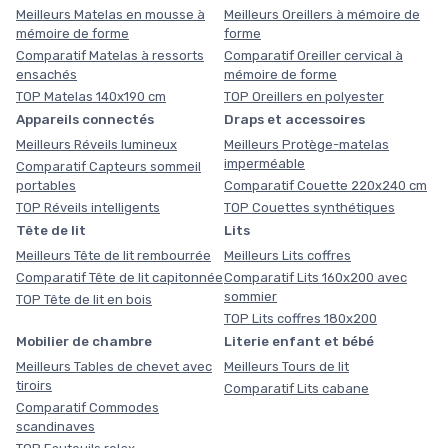
Meilleurs Matelas en mousse à
Meilleurs Oreillers à mémoire de
mémoire de forme
forme
Comparatif Matelas à ressorts
Comparatif Oreiller cervical à
ensachés
mémoire de forme
TOP Matelas 140x190 cm
TOP Oreillers en polyester
Appareils connectés
Draps et accessoires
Meilleurs Réveils lumineux
Meilleurs Protège-matelas
imperméable
Comparatif Capteurs sommeil
portables
Comparatif Couette 220x240 cm
TOP Réveils intelligents
TOP Couettes synthétiques
Tête de lit
Lits
Meilleurs Tête de lit rembourrée
Meilleurs Lits coffres
Comparatif Tête de lit capitonnée
Comparatif Lits 160x200 avec
sommier
TOP Tête de lit en bois
TOP Lits coffres 180x200
Mobilier de chambre
Literie enfant et bébé
Meilleurs Tables de chevet avec
Meilleurs Tours de lit
tiroirs
Comparatif Lits cabane
Comparatif Commodes
scandinaves