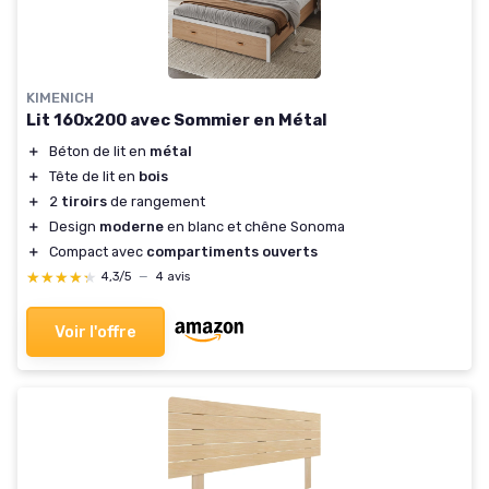
KIMENICH
Lit 160x200 avec Sommier en Métal
＋
Béton de lit en
métal
＋
Tête de lit en
bois
＋
2
tiroirs
de rangement
＋
Design
moderne
en blanc et chêne Sonoma
＋
Compact avec
compartiments ouverts
★★★★★
★★★★★
4,3/5
—
4 avis
Voir l'offre