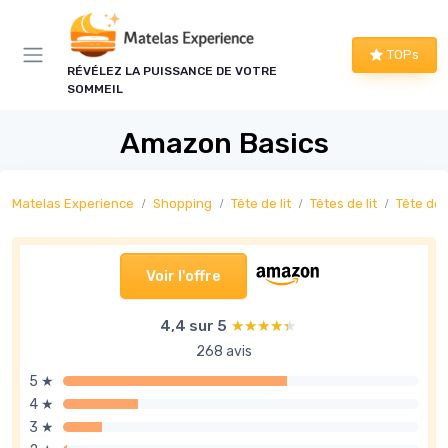
Panneau de gestion des cookies
TOPs
RÉVÉLEZ LA PUISSANCE DE VOTRE
SOMMEIL
Amazon Basics
Matelas Experience
Shopping
Tête de lit
Têtes de lit
Tête de l
Voir l'offre
4,4 sur 5
★★★★★
★★★★★
268 avis
5 ★
4 ★
3 ★