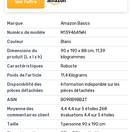
Voir l'offre
Marque
‎Amazon Basics
Numéro de modèle
‎M13946A1WH
Couleur
‎Blanc
Dimensions du
‎90 x 190 x 88 cm; 11,39
produit (L x l x h)
kilogrammes
Caractéristiques
‎Robuste
Poids de l'article
‎11,4 Kilograms
Disponibilité des
‎Information indisponible sur les
pièces détachées
pièces détachées
ASIN
B09RB9BB2T
Moyenne des
4,4 4,4 sur 5 étoiles 268
commentaires client
évaluations 4,4 sur 5 étoiles
Taille
1 personne 90 x 190 cm