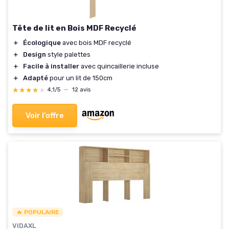
Tête de lit en Bois MDF Recyclé
＋
Écologique
avec bois MDF recyclé
＋
Design
style palettes
＋
Facile à installer
avec quincaillerie incluse
＋
Adapté
pour un lit de 150cm
★★★★★
★★★★★
4,1/5
—
12 avis
Voir l'offre
🔥 POPULAIRE
VIDAXL